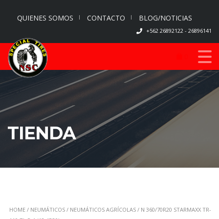
QUIENES SOMOS
CONTACTO
BLOG/NOTICIAS
+562 26892122 - 26896141
0
TIENDA
HOME
/
NEUMÁTICOS
/
NEUMÁTICOS AGRÍCOLAS
/ N 360/70R20 STARMAXX TR-