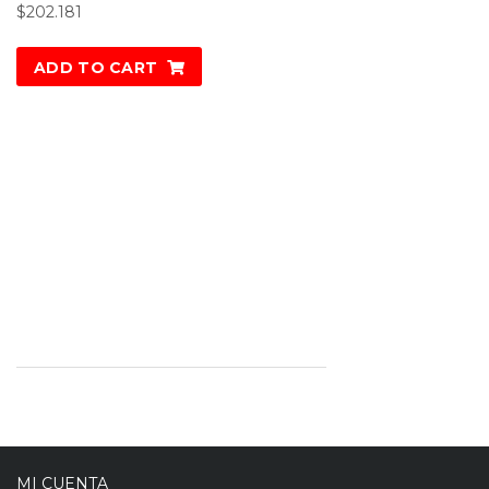
$
202.181
ADD TO CART
MI CUENTA