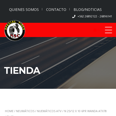
QUIENES SOMOS
CONTACTO
BLOG/NOTICIAS
+562 26892122 - 26896141
0
TIENDA
HOME
/
NEUMÁTICOS
/
NUEMÁTICOS ATV
/ N 25/12 X 10 6PR WANDA ATX78