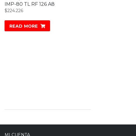
IMP-80 TL RF 126 A8
$
224.226
READ MORE
MI CUENTA