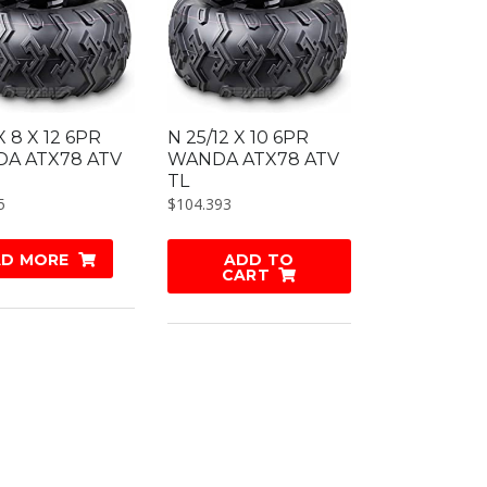
X 8 X 12 6PR
N 25/12 X 10 6PR
A ATX78 ATV
WANDA ATX78 ATV
TL
5
$
104.393
AD MORE
ADD TO
CART