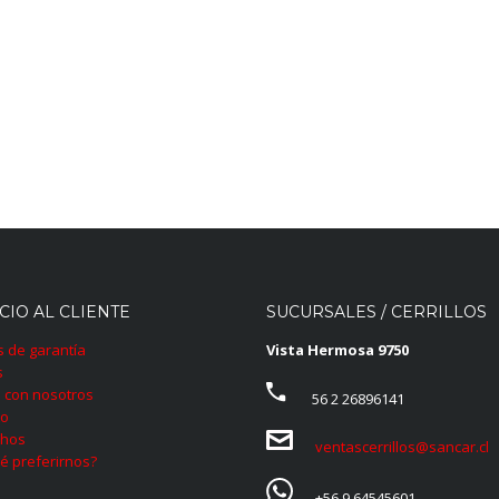
CIO AL CLIENTE
SUCURSALES / CERRILLOS
as de garantía
Vista Hermosa 9750
s
 con nosotros
56 2 26896141
to
hos
ventascerrillos@sancar.cl
é preferirnos?
+56 9 64545601