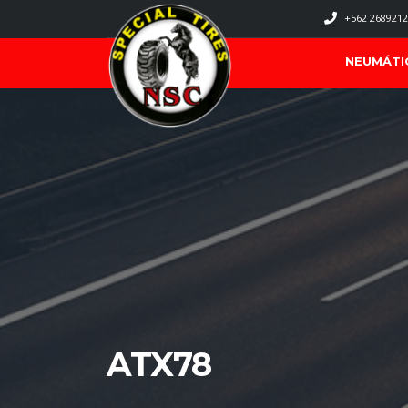
+562 2689212
NEUMÁTI
ATX78