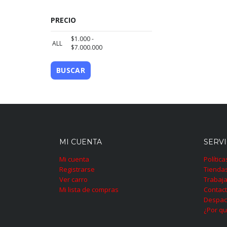
PRECIO
$
1.000
-
ALL
$
7.000.000
BUSCAR
MI CUENTA
SERVI
Mi cuenta
Polític
Registrarse
Tienda
Ver carro
Trabaja
Mi lista de compras
Contac
Despac
¿Por qu