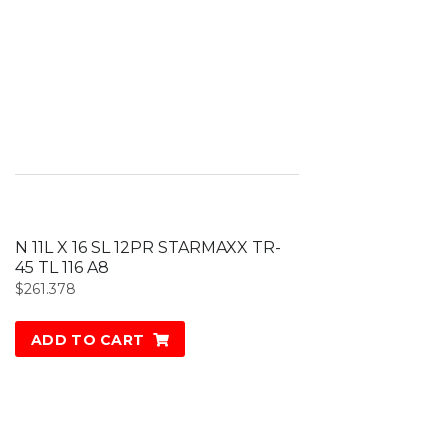
N 11L X 16 SL 12PR STARMAXX TR-
45 TL 116 A8
$
261.378
ADD TO CART