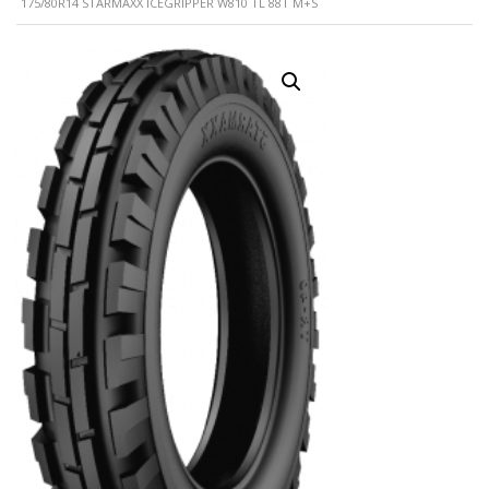
175/80R14 STARMAXX ICEGRIPPER W810 TL 88T M+S