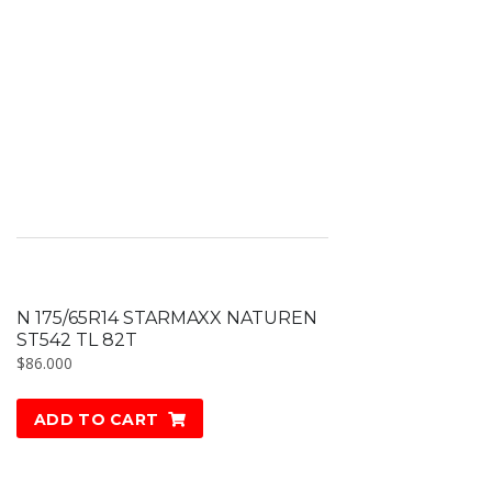
N 175/65R14 STARMAXX NATUREN
ST542 TL 82T
$
86.000
ADD TO CART