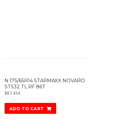
N 175/65R14 STARMAXX NOVARO
ST532 TL RF 86T
$
87.434
ADD TO CART