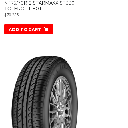
N 175/70R12 STARMAXX ST330
TOLERO TL 80T
$
70.285
ADD TO CART