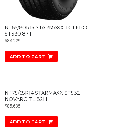
N 165/80R15 STARMAXX TOLERO
ST330 87T
$
84.229
ADD TO CART
N 175/65R14 STARMAXX ST532
NOVARO TL 82H
$
85.635
ADD TO CART