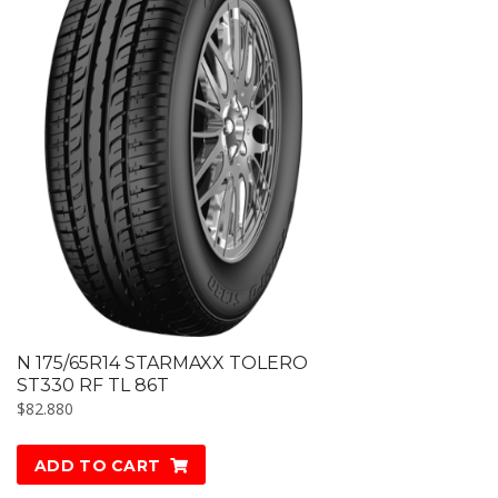
N 175/65R14 STARMAXX TOLERO
ST330 RF TL 86T
$
82.880
ADD TO CART