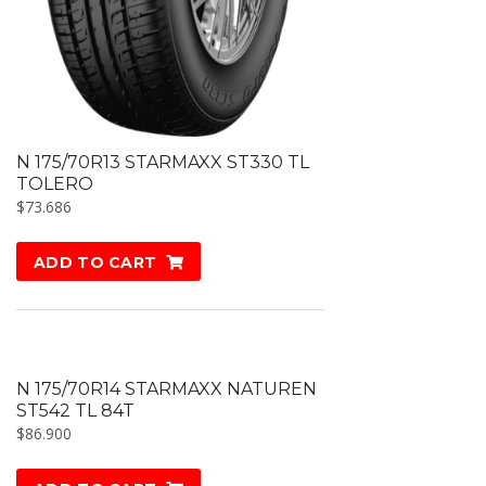
N 175/70R13 STARMAXX ST330 TL
TOLERO
$
73.686
ADD TO CART
N 175/70R14 STARMAXX NATUREN
ST542 TL 84T
$
86.900