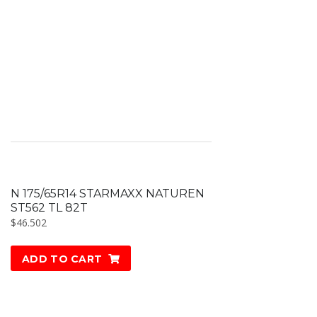
N 175/65R14 STARMAXX NATUREN
ST562 TL 82T
$
46.502
ADD TO CART