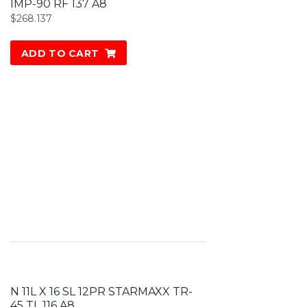
IMP-90 RF 137 A8
$
268.137
ADD TO CART
N 11L X 16 SL 12PR STARMAXX TR-
45 TL 116 A8