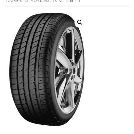
175/65R14 STARMAXX NOVARO ST532 TL RF 86T