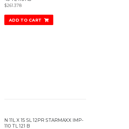
$
261.378
ADD TO CART
N 11L X 15 SL 12PR STARMAXX IMP-
110 TL 121 B