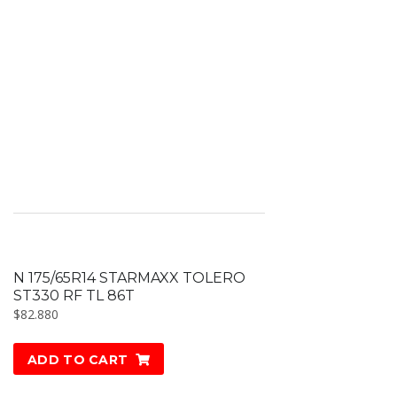
N 175/65R14 STARMAXX TOLERO
ST330 RF TL 86T
$
82.880
ADD TO CART