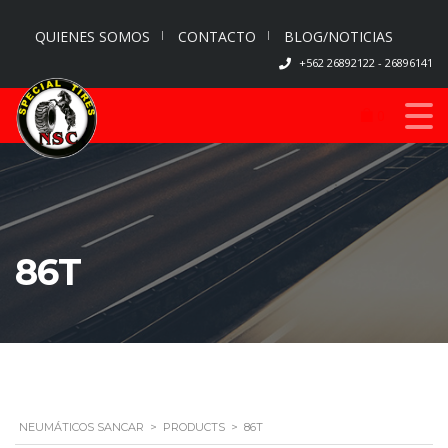
QUIENES SOMOS
CONTACTO
BLOG/NOTICIAS
+562 26892122 - 26896141
0
86T
NEUMÁTICOS SANCAR
>
PRODUCTS
>
86T