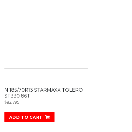
N 185/70R13 STARMAXX TOLERO
ST330 86T
$
82.795
ADD TO CART