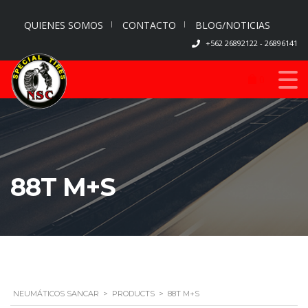
QUIENES SOMOS
CONTACTO
BLOG/NOTICIAS
+562 26892122 - 26896141
0
88T M+S
NEUMÁTICOS SANCAR
>
PRODUCTS
>
88T M+S