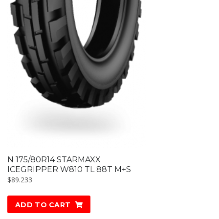
N 175/80R14 STARMAXX
ICEGRIPPER W810 TL 88T M+S
$
89.233
ADD TO CART