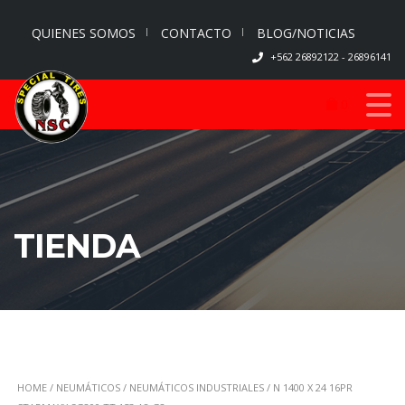
QUIENES SOMOS
CONTACTO
BLOG/NOTICIAS
+562 26892122 - 26896141
0
TIENDA
HOME
/
NEUMÁTICOS
/
NEUMÁTICOS INDUSTRIALES
/ N 1400 X 24 16PR