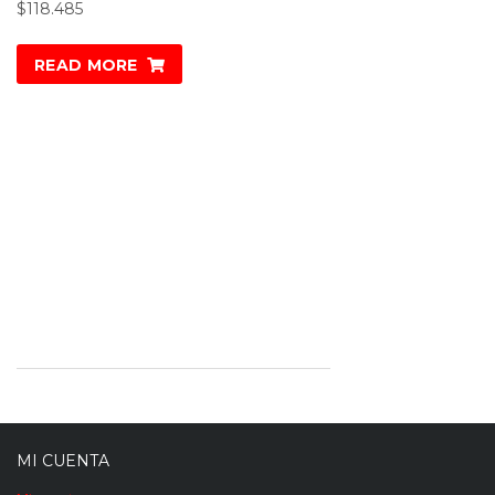
$
118.485
READ MORE
MI CUENTA