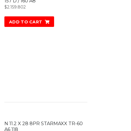
157 D / 160 A8
$
2.159.802
ADD TO CART
N 11.2 X 28 8PR STARMAXX TR-60
A6 118