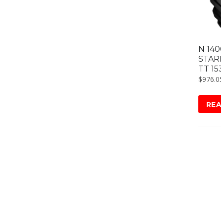
N 140
STAR
TT 15
$
976.0
RE