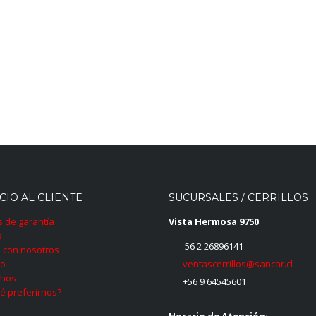
CIO AL CLIENTE
SUCURSALES / CERRILLOS
as de garantía
Vista Hermosa 9750
s
56 2 26896141
 con nosotros
ventascerrillos@sancar.cl
to
hos
+56 9 64545601
é preferirnos?