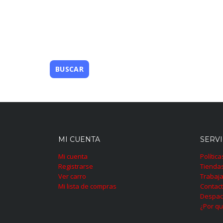
MI CUENTA
SERVI
Mi cuenta
Polític
Registrarse
Tienda
Ver carro
Trabaja
Mi lista de compras
Contac
Despac
¿Por qu