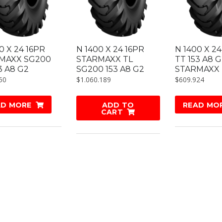
0 X 24 16PR
N 1400 X 24 16PR
N 1400 X 2
MAXX SG200
STARMAXX TL
TT 153 A8 
3 A8 G2
SG200 153 A8 G2
STARMAXX
50
$
1.060.189
$
609.924
AD MORE
ADD TO
READ MO
CART