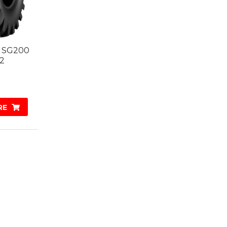
4 SG200
G2
RE