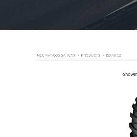
NEUMÁTICOS SANCAR
>
PRODUCTS
>
153 A8 G2
Showing