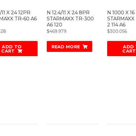
4/11 X 24 12PR
N 12.4/11 X 24 8PR
N 1000 X 16
MAXX TR-60 A6
STARMAXX TR-300
STARMAXX 
A6 120
2 114 A6
428
$
469.979
$
300.056
ADD TO
READ MORE
ADD
CART
CART