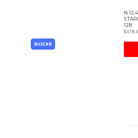
N 12.
STAR
128
$
478.