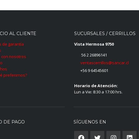
CIO AL CLIENTE
SUCURSALES / CERRILLOS
as de garantía
Vista Hermosa 9750
s
56 2 26896141
 con nosotros
ventascerrillos@sancar.cl
to
hos
+56 9 64545601
é preferirnos?
Horario de Atención:
Lun a Vie: 8:30 a 17:00 hrs.
O DE PAGO
SÍGUENOS EN