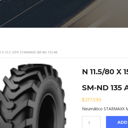
80 X 15.3 12PR STARMAXX SM-ND 135 A8
N 11.5/80 X
SM-ND 135 
$
317.599
Neumático STARMAXX M
Cantidad
ADD