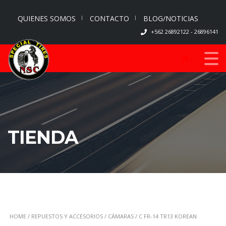
QUIENES SOMOS
CONTACTO
BLOG/NOTICIAS
+562 26892122 - 26896141
0
TIENDA
HOME
/
REPUESTOS Y ACCESORIOS
/
CÁMARAS
/ C FR-14 TR13 KOREAN