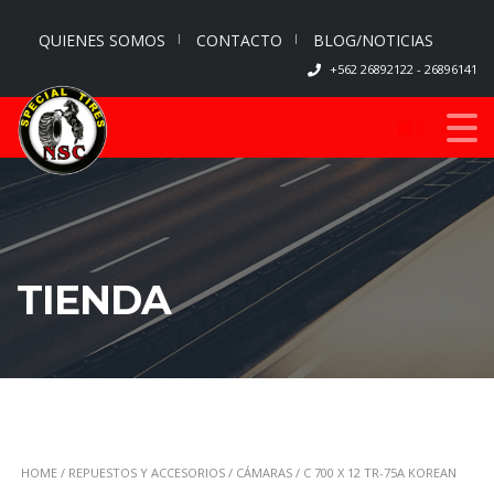
QUIENES SOMOS
CONTACTO
BLOG/NOTICIAS
+562 26892122 - 26896141
0
TIENDA
HOME
/
REPUESTOS Y ACCESORIOS
/
CÁMARAS
/ C 700 X 12 TR-75A KOREAN