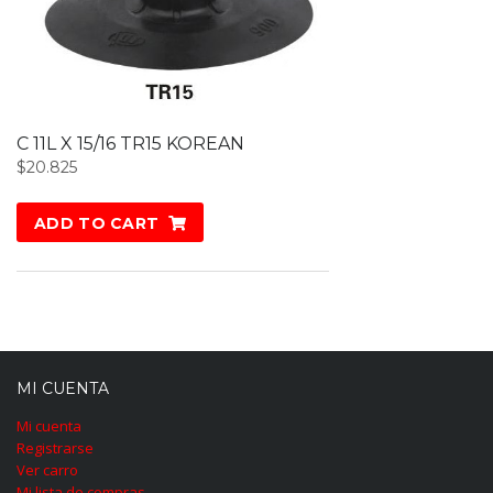
C 11L X 15/16 TR15 KOREAN
$
20.825
ADD TO CART
MI CUENTA
Mi cuenta
Registrarse
Ver carro
Mi lista de compras