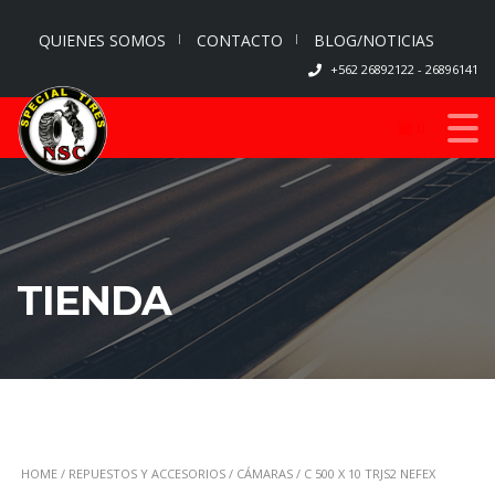
QUIENES SOMOS
CONTACTO
BLOG/NOTICIAS
+562 26892122 - 26896141
0
TIENDA
HOME
/
REPUESTOS Y ACCESORIOS
/
CÁMARAS
/ C 500 X 10 TRJS2 NEFEX