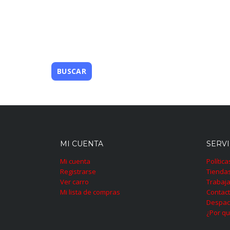
MI CUENTA
SERVI
Mi cuenta
Polític
Registrarse
Tienda
Ver carro
Trabaja
Mi lista de compras
Contac
Despac
¿Por qu