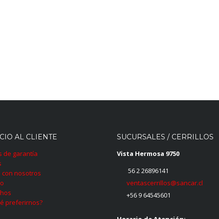
CIO AL CLIENTE
SUCURSALES / CERRILLOS
as de garantía
Vista Hermosa 9750
s
56 2 26896141
 con nosotros
ventascerrillos@sancar.cl
to
hos
+56 9 64545601
é preferirnos?