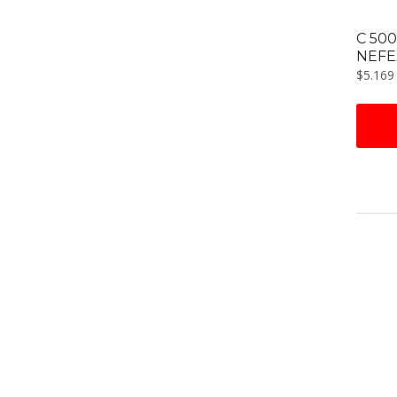
C 500
NEFE
$
5.169