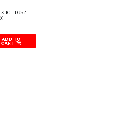
 X 10 TRJS2
X
ADD TO
CART