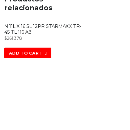
relacionados
N 11L X 16 SL 12PR STARMAXX TR-
45 TL 116 A8
$
261.378
ADD TO CART