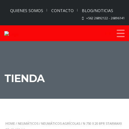
QUIENES SOMOS
CONTACTO
BLOG/NOTICIAS
+562 26892122 - 26896141
0
TIENDA
HOME
/
NEUMÁTICOS
/
NEUMÁTICOS AGRÍCOLAS
/ N 750 X 20 8PR STARMAXX