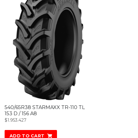
540/65R38 STARMAXX TR-110 TL
153 D / 156 A8
$
1.953.427
ADD TO CART