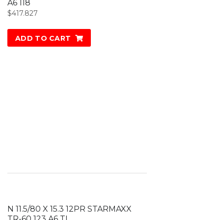
A6 118
$
417.827
ADD TO CART
N 11.5/80 X 15.3 12PR STARMAXX
TR-60 123 A6 TL