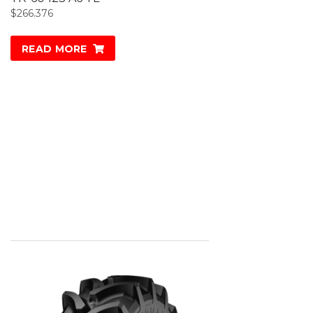
$
266.376
READ MORE