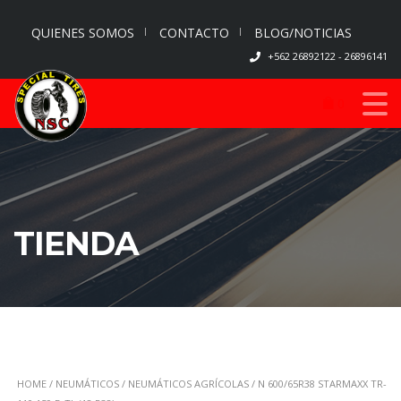
QUIENES SOMOS
CONTACTO
BLOG/NOTICIAS
+562 26892122 - 26896141
0
TIENDA
HOME
/
NEUMÁTICOS
/
NEUMÁTICOS AGRÍCOLAS
/ N 600/65R38 STARMAXX TR-