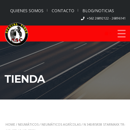
QUIENES SOMOS
CONTACTO
BLOG/NOTICIAS
+562 26892122 - 26896141
0
TIENDA
HOME
/
NEUMÁTICOS
/
NEUMÁTICOS AGRÍCOLAS
/ N 340/85R38 STARMAXX TR-