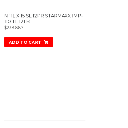
N 11L X 15 SL 12PR STARMAXX IMP-
110 TL 121 B
$
238.887
ADD TO CART