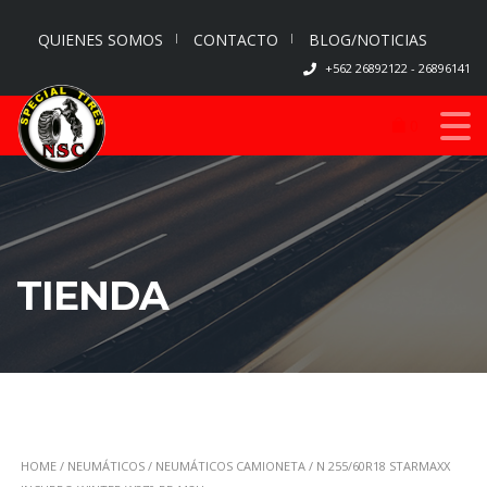
QUIENES SOMOS
CONTACTO
BLOG/NOTICIAS
+562 26892122 - 26896141
0
TIENDA
HOME
/
NEUMÁTICOS
/
NEUMÁTICOS CAMIONETA
/ N 255/60R18 STARMAXX