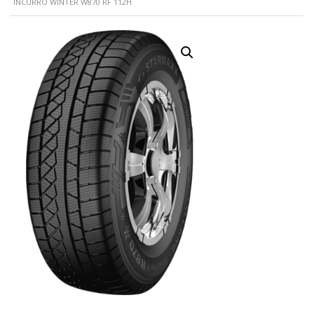
INCURRO WINTER W870 RF 112H