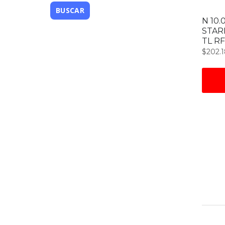
N 10.
STAR
TL RF
$
202.1