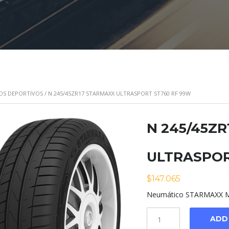
OS DEPORTIVOS
/ N 245/45ZR17 STARMAXX ULTRASPORT ST760 RF 99W
N 245/45Z
ULTRASPOR
$
147.065
Neumático STARMAXX Mo
Cantidad
ADD