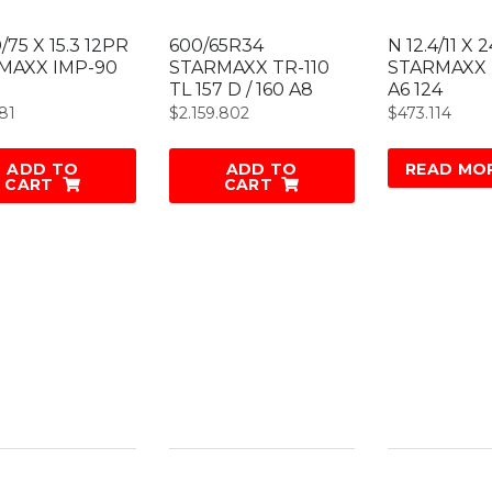
0/75 X 15.3 12PR
600/65R34
N 12.4/11 X 
MAXX IMP-90
STARMAXX TR-110
STARMAXX 
TL 157 D / 160 A8
A6 124
81
$
2.159.802
$
473.114
ADD TO
ADD TO
READ MO
CART
CART