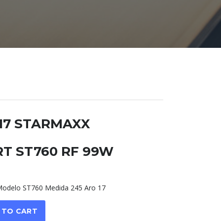
R17 STARMAXX
T ST760 RF 99W
delo ST760 Medida 245 Aro 17
 TO CART