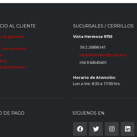
CIO AL CLIENTE
SUCURSALES / CERRILLOS
as de garantía
Vista Hermosa 9750
s
56 2 26896141
 con nosotros
ventascerrillos@sancar.cl
to
hos
+56 9 64545601
é preferirnos?
Horario de Atención:
Lun a Vie: 8:30 a 17:00 hrs.
O DE PAGO
SÍGUENOS EN