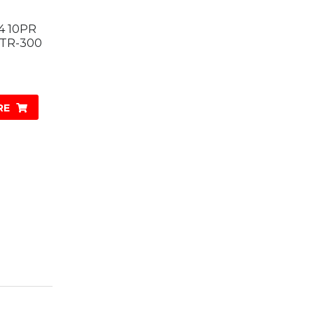
24 10PR
TR-300
RE