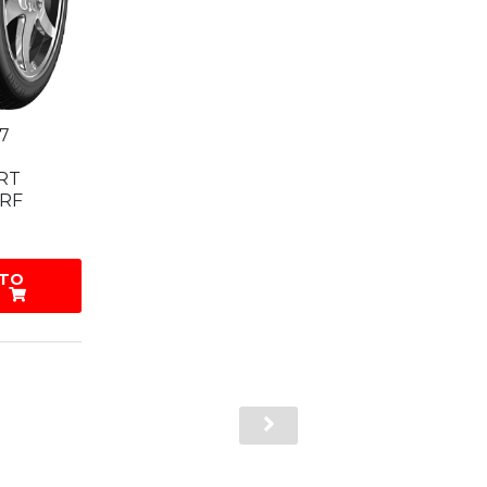
17
RT
 RF
 TO