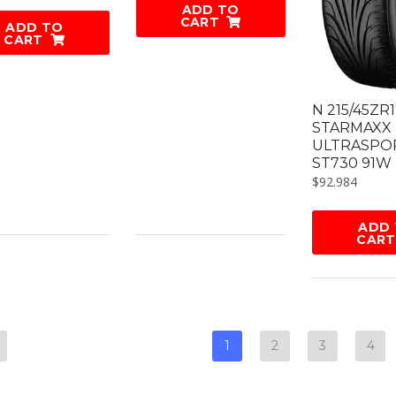
ADD TO
CART
ADD TO
CART
N 215/45ZR
STARMAXX
ULTRASPO
ST730 91W
$
92.984
ADD
CART
1
2
3
4