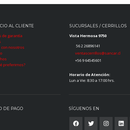
CIO AL CLIENTE
SUCURSALES / CERRILLOS
as de garantía
Vista Hermosa 9750
s
56 2 26896141
 con nosotros
ventascerrillos@sancar.cl
to
hos
+56 9 64545601
é preferirnos?
Horario de Atención:
Lun a Vie: 8:30 a 17:00 hrs.
O DE PAGO
SÍGUENOS EN