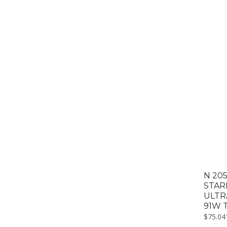
N 205
STAR
ULTR
91W 
$
75.04