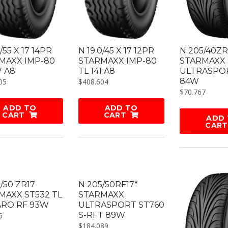
0/55 X 17 14PR
N 19.0/45 X 17 12PR
N 205/40ZR
MAXX IMP-80
STARMAXX IMP-80
STARMAXX 
7 A8
TL 141 A8
ULTRASPO
84W
05
$
408.604
$
70.767
ADD TO
ADD TO
CART
CART
ADD
CART
/50 ZR17
N 205/50RF17*
MAXX ST532 TL
STARMAXX
RO RF 93W
ULTRASPORT ST760
S-RFT 89W
5
$
184.089