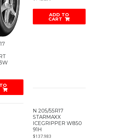
ADD TO
CART
17
RT
93W
 TO
N 205/55R17
STARMAXX
ICEGRIPPER W850
91H
$
137.983