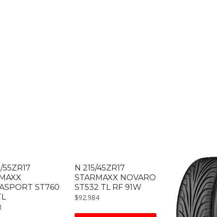
/55ZR17
N 215/45ZR17
MAXX
STARMAXX NOVARO
ASPORT ST760
ST532 TL RF 91W
TL
$
92.984
1