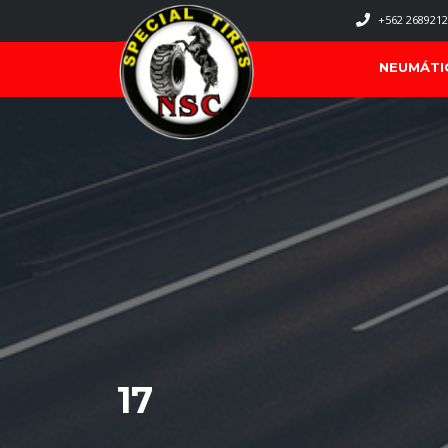
+562 2689212
NEUMÁTI
17