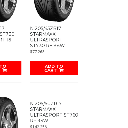
17
N 205/45ZR17
ST730
STARMAXX
RT RF
ULTRASPORT
ST730 RF 88W
$
77.268
 TO
ADD TO
CART
N 205/50ZR17
STARMAXX
ULTRASPORT ST760
RF 93W
$
142.256