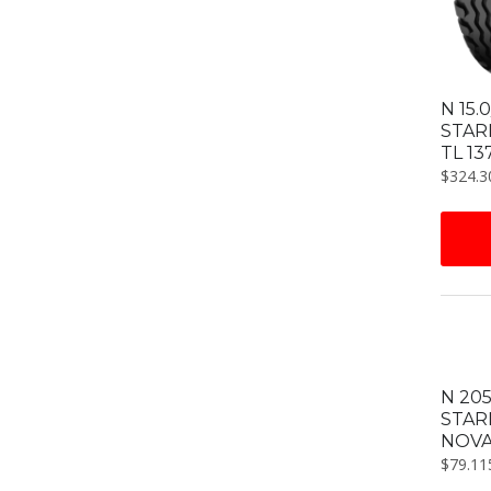
N 15.
STAR
TL 13
$
324.3
N 205
STAR
NOVA
$
79.11