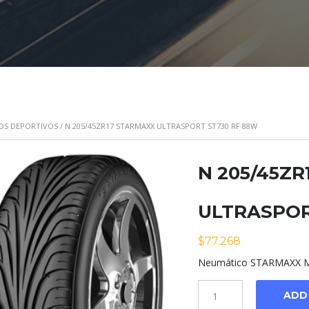
OS DEPORTIVOS
/ N 205/45ZR17 STARMAXX ULTRASPORT ST730 RF 88W
N 205/45Z
ULTRASPOR
$
77.268
Neumático STARMAXX Mo
Cantidad
ADD