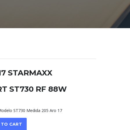
R17 STARMAXX
T ST730 RF 88W
delo ST730 Medida 205 Aro 17
 TO CART