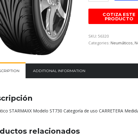
SKU:
56320
Categories:
Neumáticos
,
N
SCRIPTION
ADDITIONAL INFORMATION
cripción
ico STARMAXX Modelo ST730 Categoría de uso CARRETERA Medida
ductos relacionados