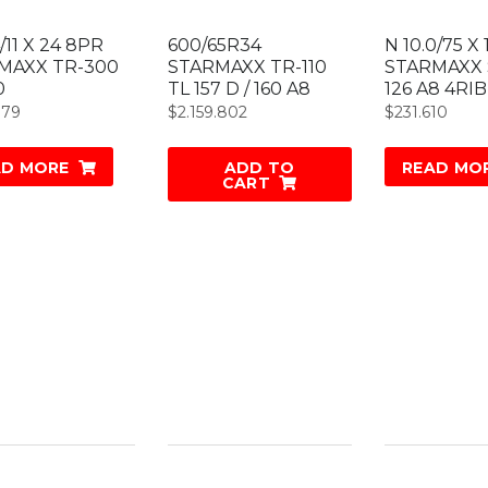
4/11 X 24 8PR
600/65R34
N 10.0/75 X 
MAXX TR-300
STARMAXX TR-110
STARMAXX 
0
TL 157 D / 160 A8
126 A8 4RIB
979
$
2.159.802
$
231.610
AD MORE
ADD TO
READ MO
CART