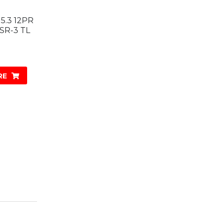
15.3 12PR
SR-3 TL
RE