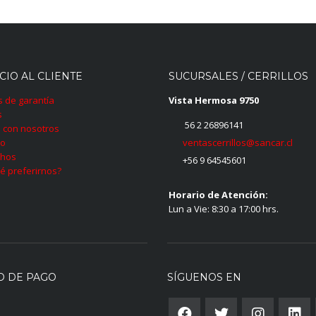
CIO AL CLIENTE
SUCURSALES / CERRILLOS
as de garantía
Vista Hermosa 9750
s
56 2 26896141
 con nosotros
ventascerrillos@sancar.cl
to
hos
+56 9 64545601
é preferirnos?
Horario de Atención:
Lun a Vie: 8:30 a 17:00 hrs.
O DE PAGO
SÍGUENOS EN