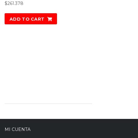
$
261.378
ADD TO CART
MI CUENTA