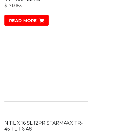
$
171.063
READ MORE
N 11L X 16 SL 12PR STARMAXX TR-
45 TL 116 A8