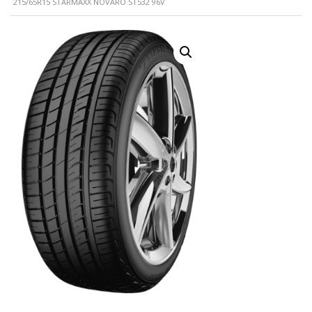
215/65R15 STARMAXX NOVARO ST532 96V