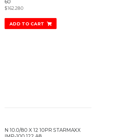
60
$
162.280
ADD TO CART
N 10.0/80 X 12 10PR STARMAXX
IMP-100 122 A8