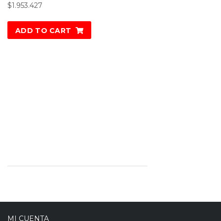
$
1.953.427
ADD TO CART
MI CUENTA