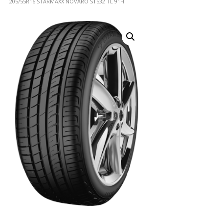
205/55R16 STARMAXX NOVARO ST532 TL 91H