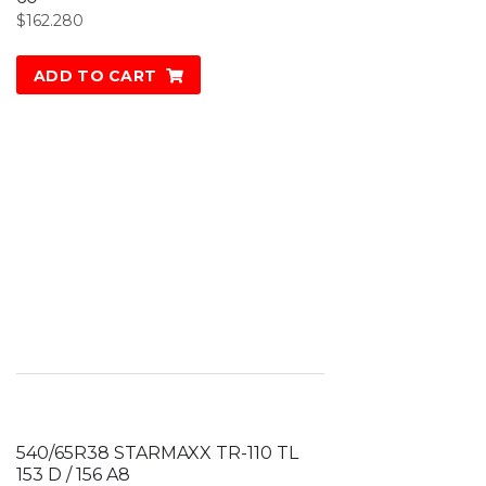
$
162.280
ADD TO CART
540/65R38 STARMAXX TR-110 TL
153 D / 156 A8