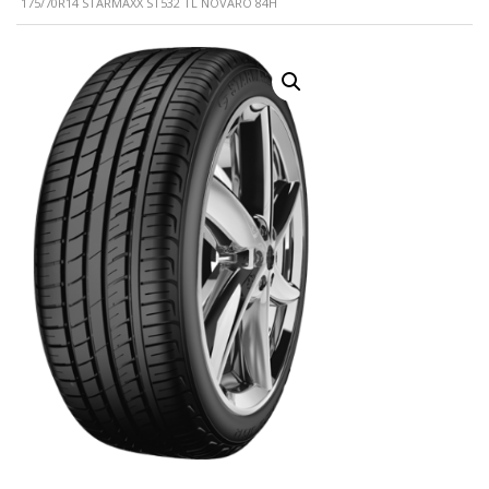
175/70R14 STARMAXX ST532 TL NOVARO 84H