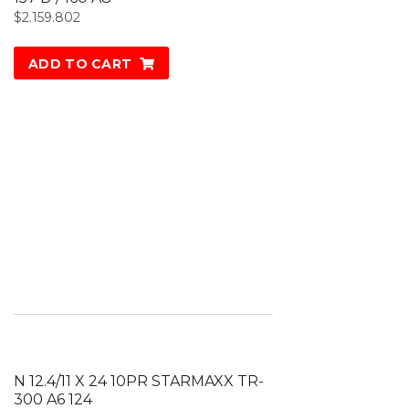
$
2.159.802
ADD TO CART
N 12.4/11 X 24 10PR STARMAXX TR-
300 A6 124