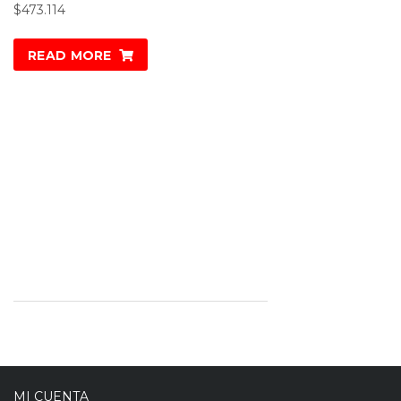
$
473.114
READ MORE
MI CUENTA