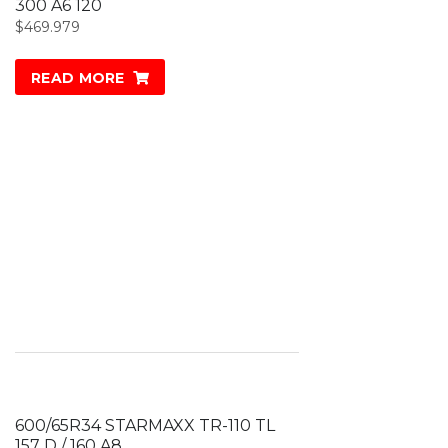
300 A6 120
$
469.979
READ MORE
600/65R34 STARMAXX TR-110 TL
157 D / 160 A8