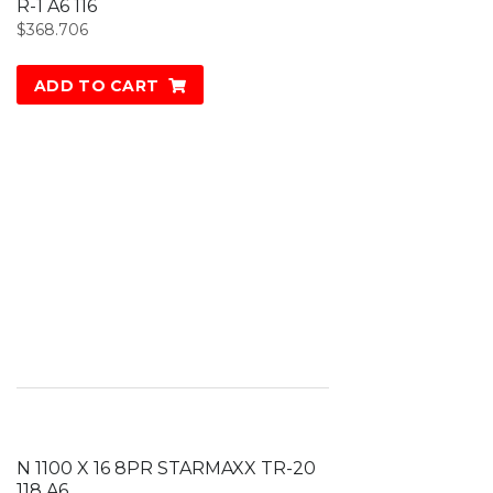
R-1 A6 116
$
368.706
ADD TO CART
N 1100 X 16 8PR STARMAXX TR-20
118 A6