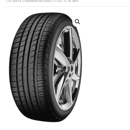
175/70R14 STARMAXX NOVARO ST532 TL RF 88H