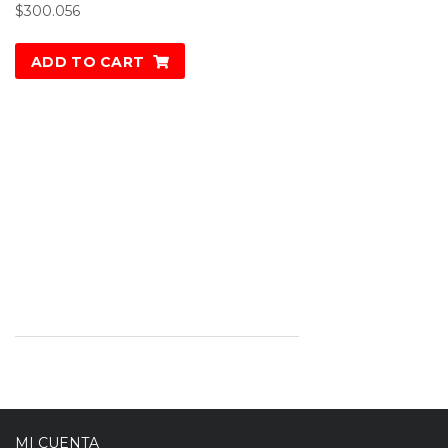
$
300.056
ADD TO CART
MI CUENTA