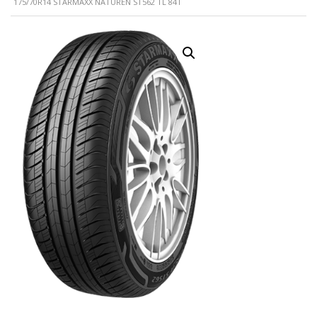
175/70R14 STARMAXX NATUREN ST562 TL 84T