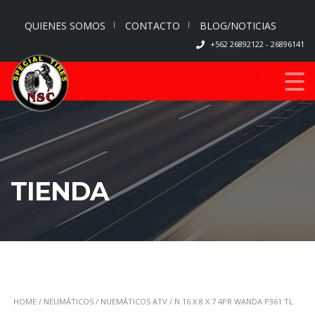
QUIENES SOMOS
CONTACTO
BLOG/NOTICIAS
+562 26892122 - 26896141
0
TIENDA
HOME
/
NEUMÁTICOS
/
NUEMÁTICOS ATV
/ N 16 X 8 X 7 4PR WANDA P361 TL