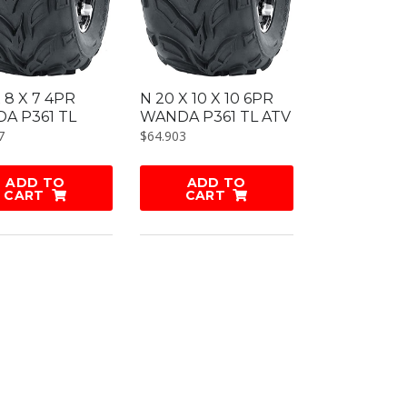
X 8 X 7 4PR
N 20 X 10 X 10 6PR
A P361 TL
WANDA P361 TL ATV
7
$
64.903
ADD TO
ADD TO
CART
CART