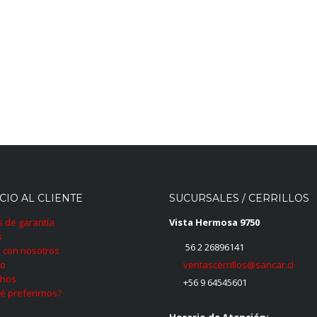
CIO AL CLIENTE
SUCURSALES / CERRILLOS
as de garantía
Vista Hermosa 9750
s
56 2 26896141
 con nosotros
ventascerrillos@sancar.cl
to
hos
+56 9 64545601
é preferirnos?