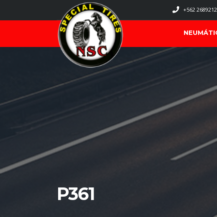
+562 2689212
NEUMÁTI
P361