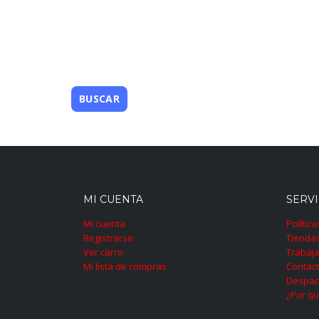
MI CUENTA
SERVI
Mi cuenta
Polític
Registrarse
Tienda
Ver carro
Trabaja
Mi lista de compras
Contac
Despac
¿Por qu