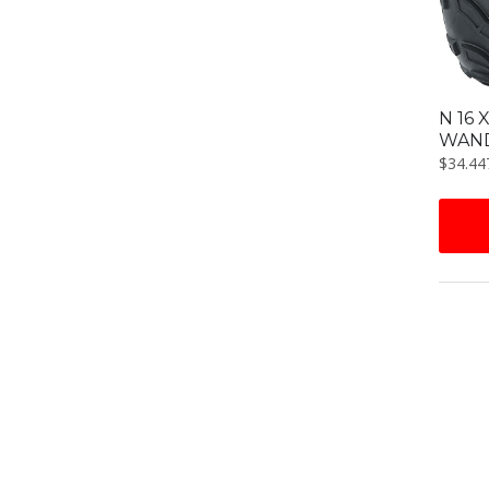
N 16 
WAND
$
34.44