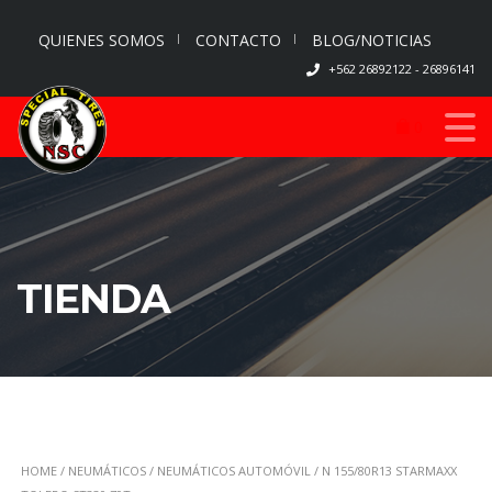
QUIENES SOMOS
CONTACTO
BLOG/NOTICIAS
+562 26892122 - 26896141
0
TIENDA
HOME
/
NEUMÁTICOS
/
NEUMÁTICOS AUTOMÓVIL
/ N 155/80R13 STARMAXX