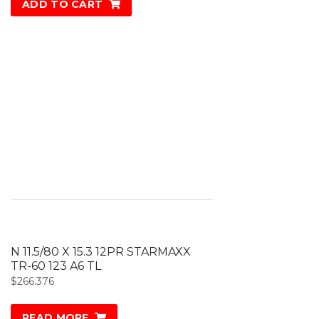
ADD TO CART
N 11.5/80 X 15.3 12PR STARMAXX
TR-60 123 A6 TL
$
266.376
READ MORE