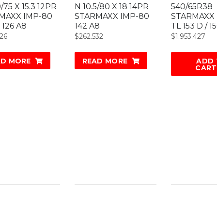
0/75 X 15.3 12PR
N 10.5/80 X 18 14PR
540/65R38
MAXX IMP-80
STARMAXX IMP-80
STARMAXX 
 126 A8
142 A8
TL 153 D / 1
226
$
262.532
$
1.953.427
AD MORE
READ MORE
ADD
CART