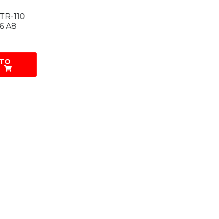
TR-110
56 A8
 TO