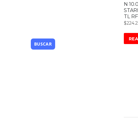
N 10.
STAR
TL RF
$
224.
RE