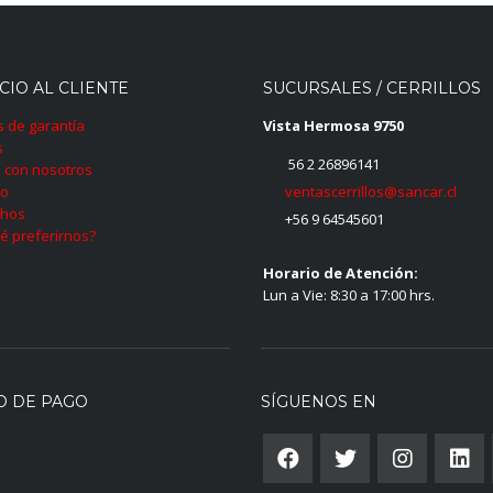
CIO AL CLIENTE
SUCURSALES / CERRILLOS
as de garantía
Vista Hermosa 9750
s
56 2 26896141
 con nosotros
ventascerrillos@sancar.cl
to
hos
+56 9 64545601
é preferirnos?
Horario de Atención:
Lun a Vie: 8:30 a 17:00 hrs.
O DE PAGO
SÍGUENOS EN