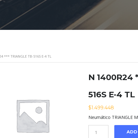
24 *** TRIANGLE TB-516S E-4 TL
N 1400R24 
516S E-4 TL
$
1.499.448
Neumático TRIANGLE Mo
Cantidad
ADD