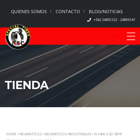
QUIENES SOMOS
CONTACTO
BLOG/NOTICIAS
+562 26892122 - 26896141
0
TIENDA
HOME
/
NEUMÁTICOS
/
NEUMÁTICOS INDUSTRIALES
/ N 1400 X 20 18PR