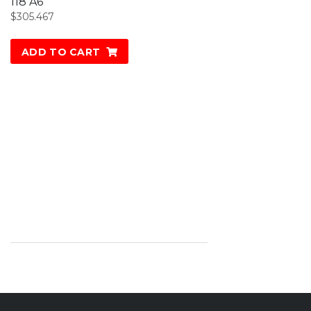
118 A6
$
305.467
ADD TO CART