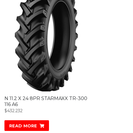
N 11.2 X 24 8PR STARMAXX TR-300
116 A6
$
432.232
READ MORE