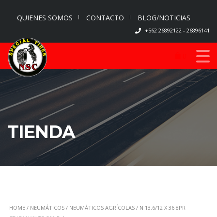
QUIENES SOMOS
CONTACTO
BLOG/NOTICIAS
+562 26892122 - 26896141
0
TIENDA
HOME
/
NEUMÁTICOS
/
NEUMÁTICOS AGRÍCOLAS
/ N 13.6/12 X 36 8PR