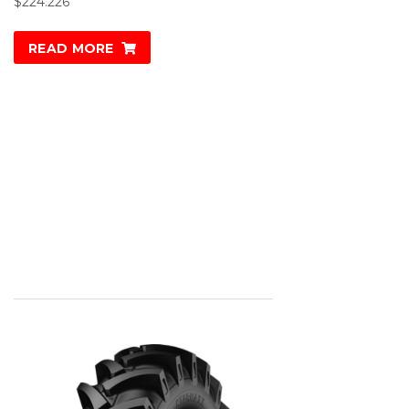
$
224.226
READ MORE