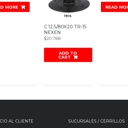
AD MORE
READ MO
C 12.5/80X20 TR-15
NEXEN
$
20.788
ADD TO
CART
CIO AL CLIENTE
SUCURSALES / CERRILLOS