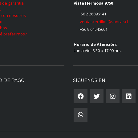
as de garantía
Vista Hermosa 9750
s
56 2 26896141
 con nosotros
ventascerrillos@sancar.cl
to
hos
+56 9 64545601
é preferirnos?
Horario de Atención:
Lun a Vie: 8:30 a 17:00 hrs.
O DE PAGO
SÍGUENOS EN