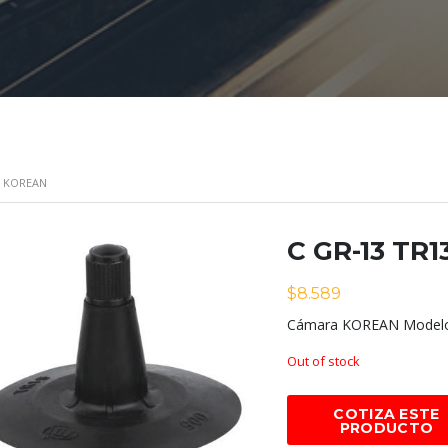
3 KOREAN
C GR-13 TR
$
8.589
Cámara KOREAN Modelo
Out of stock