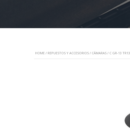
HOME
/
REPUESTOS Y ACCESORIOS
/
CÁMARAS
/ C GR-13 TR1