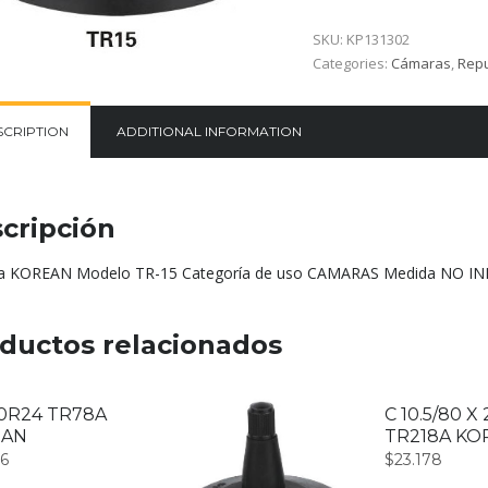
SKU:
KP131302
Categories:
Cámaras
,
Repu
SCRIPTION
ADDITIONAL INFORMATION
cripción
 KOREAN Modelo TR-15 Categoría de uso CAMARAS Medida NO IN
ductos relacionados
00R24 TR78A
C 10.5/80 X
EAN
TR218A KO
66
$
23.178