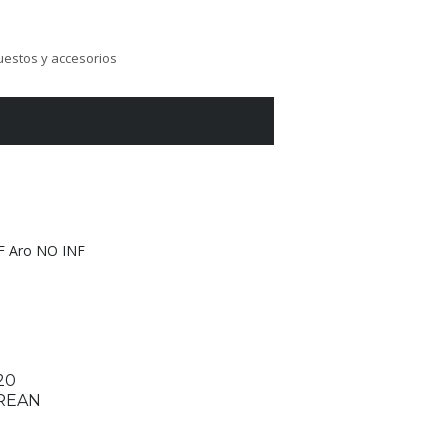
estos y accesorios
F Aro NO INF
 20
REAN