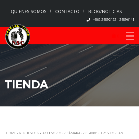
QUIENES SOMOS
CONTACTO
BLOG/NOTICIAS
+562 26892122 - 26896141
0
TIENDA
HOME
/
REPUESTOS Y ACCESORIOS
/
CÁMARAS
/ C 700X18 TR15 KOREAN