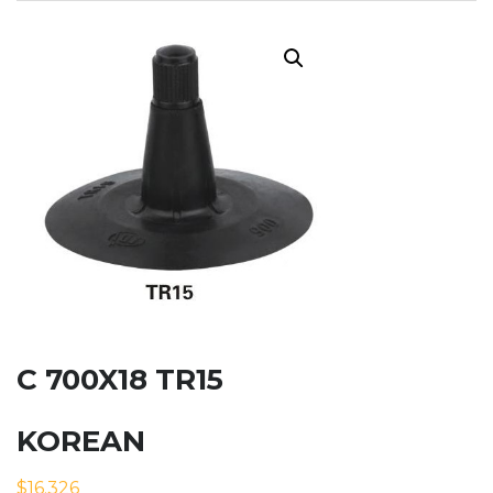
C 700X18 TR15
KOREAN
$
16.326