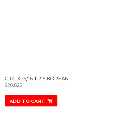
C 11L X 15/16 TR15 KOREAN
$
20.825
ADD TO CART