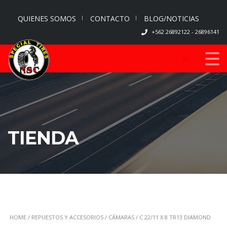
QUIENES SOMOS
CONTACTO
BLOG/NOTICIAS
+562 26892122 - 26896141
0
TIENDA
HOME
/
REPUESTOS Y ACCESORIOS
/
CÁMARAS
/ C 22/11 X 8 TR13 DIAMOND