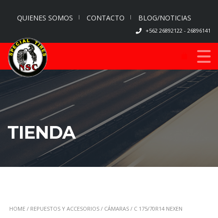
QUIENES SOMOS
CONTACTO
BLOG/NOTICIAS
+562 26892122 - 26896141
TIENDA
HOME
/
REPUESTOS Y ACCESORIOS
/
CÁMARAS
/ C 175/70R14 NEXEN