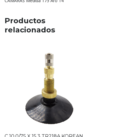
CAMARAS Medida 175 Aro 14
Productos
relacionados
C 10.0/75 X 15.3 TR218A KOREAN