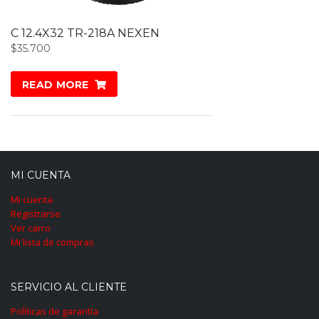
C 12.4X32 TR-218A NEXEN
$
35.700
READ MORE
MI CUENTA
Mi cuenta
Registrarse
Ver carro
Mi lista de compras
SERVICIO AL CLIENTE
Políticas de garantía