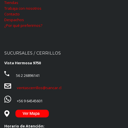
Tiendas
Trabaja con nosotros
Contacto
Despachos
¿Por qué preferirnos?
SUCURSALES / CERRILLOS
Vista Hermosa 9750
56 2 26896141
ventascerrillos@sancar.cl
+56 9 64545601
Horario de Atención: