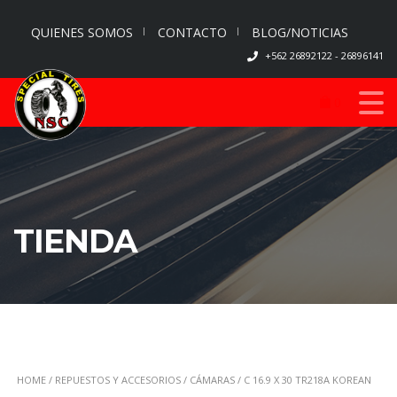
QUIENES SOMOS
CONTACTO
BLOG/NOTICIAS
+562 26892122 - 26896141
0
TIENDA
HOME
/
REPUESTOS Y ACCESORIOS
/
CÁMARAS
/ C 16.9 X 30 TR218A KOREAN