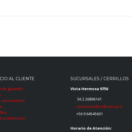
CIO AL CLIENTE
SUCURSALES / CERRILLOS
as de garantía
Vista Hermosa 9750
s
56 2 26896141
 con nosotros
ventascerrillos@sancar.cl
to
hos
+56 9 64545601
é preferirnos?
Horario de Atención: