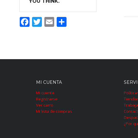
YOU THINK.
Facebook
Twitter
Email
Compartir
MI CUENTA
SERVI
Mi cuenta
Polític
Registrarse
Tienda
Ver carro
Trabaja
Mi lista de compras
Contac
Despac
¿Por qu