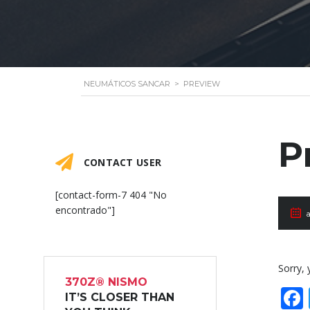
NEUMÁTICOS SANCAR
>
PREVIEW
P
CONTACT USER
[contact-form-7 404 "No
encontrado"]
a
Sorry, 
370Z® NISMO
IT’S CLOSER THAN