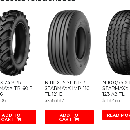
2 X 24 8PR
N 11L X 15 SL 12PR
N 10.0/75 X 
MAXX TR-60 R-
STARMAXX IMP-110
STARMAXX 
16
TL 121 B
123 A8 TL
706
$
238.887
$
118.485
ADD TO
ADD TO
READ MO
CART
CART