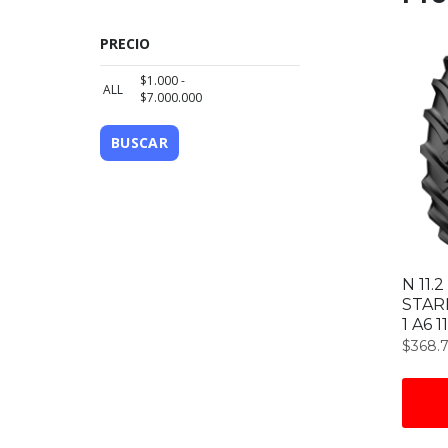
PRECIO
$
1.000
-
ALL
$
7.000.000
BUSCAR
N 11.
STAR
1 A6 1
$
368.