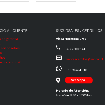
CIO AL CLIENTE
SUCURSALES / CERRILLOS
as de garantía
Vista Hermosa 9750
s
 con nosotros
56 2 26896141
to
hos
ventascerrillos@sancar.cl
é preferirnos?
+56 9 64545601
Horario de Atención:
Lun a Vie: 8:30 a 17:00 hrs.