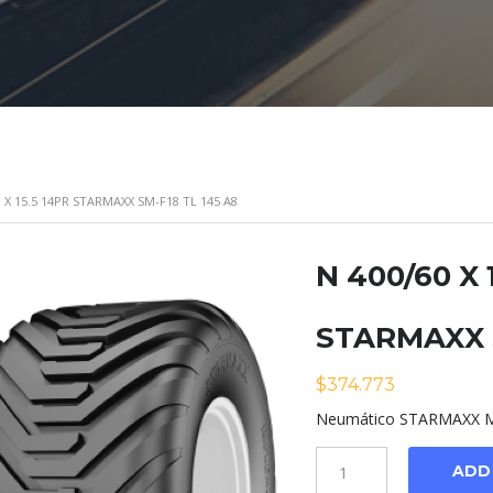
0 X 15.5 14PR STARMAXX SM-F18 TL 145 A8
N 400/60 X 
STARMAXX S
$
374.773
Neumático STARMAXX Mo
Cantidad
ADD