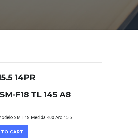
15.5 14PR
M-F18 TL 145 A8
delo SM-F18 Medida 400 Aro 15.5
 TO CART