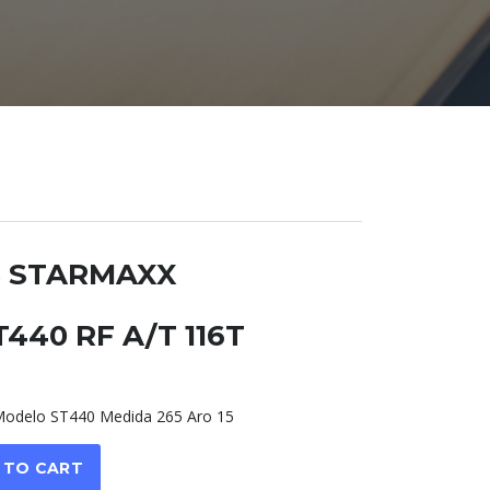
5 STARMAXX
440 RF A/T 116T
delo ST440 Medida 265 Aro 15
 TO CART