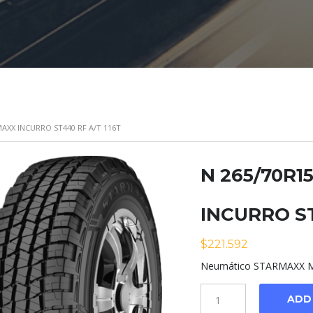
MAXX INCURRO ST440 RF A/T 116T
N 265/70R1
INCURRO ST
$
221.592
Neumático STARMAXX Mo
Cantidad
ADD