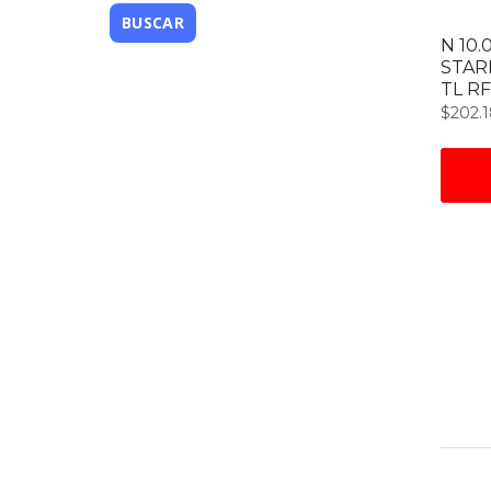
N 10.
STAR
TL RF
$
202.1