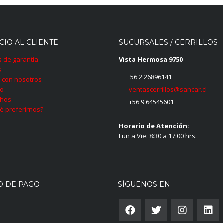
CIO AL CLIENTE
SUCURSALES / CERRILLOS
as de garantía
Vista Hermosa 9750
s
56 2 26896141
 con nosotros
ventascerrillos@sancar.cl
to
hos
+56 9 64545601
é preferirnos?
Horario de Atención:
Lun a Vie: 8:30 a 17:00 hrs.
O DE PAGO
SÍGUENOS EN