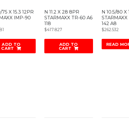
0/75 X 15.3 12PR
N 11.2 X 28 8PR
N 10.5/80 X
MAXX IMP-90
STARMAXX TR-60 A6
STARMAXX 
118
142 A8
81
$
417.827
$
262.532
ADD TO
ADD TO
READ MO
CART
CART