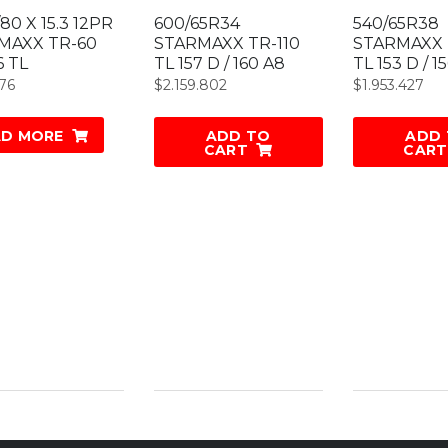
/80 X 15.3 12PR
600/65R34
540/65R38
MAXX TR-60
STARMAXX TR-110
STARMAXX 
6 TL
TL 157 D / 160 A8
TL 153 D / 1
376
$
2.159.802
$
1.953.427
AD MORE
ADD TO
ADD
CART
CART