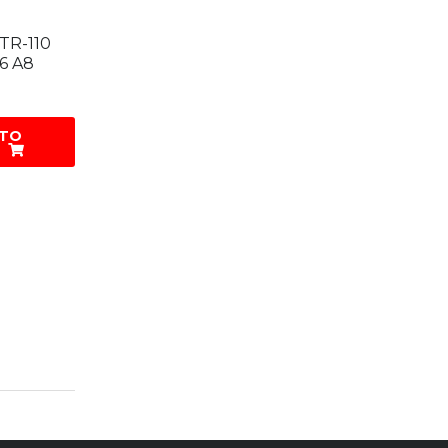
TR-110
56 A8
 TO