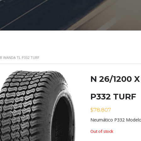
6PR WANDA TL P332 TURF
N 26/1200 
P332 TURF
$
78.807
Neumático P332 Modelo
Out of stock