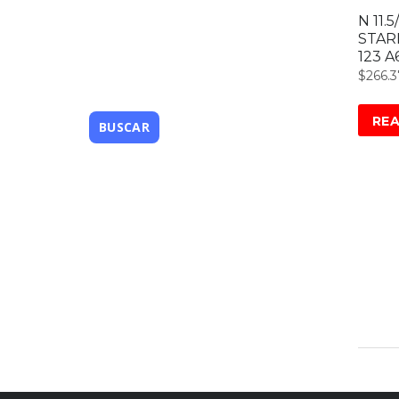
N 11.5
STAR
123 A
$
266.
RE