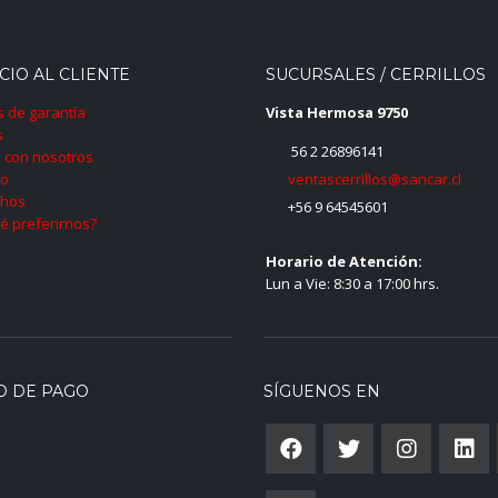
CIO AL CLIENTE
SUCURSALES / CERRILLOS
as de garantía
Vista Hermosa 9750
s
56 2 26896141
 con nosotros
ventascerrillos@sancar.cl
to
hos
+56 9 64545601
é preferirnos?
Horario de Atención:
Lun a Vie: 8:30 a 17:00 hrs.
O DE PAGO
SÍGUENOS EN