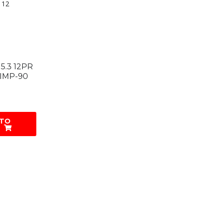
 12
15.3 12PR
IMP-90
 TO