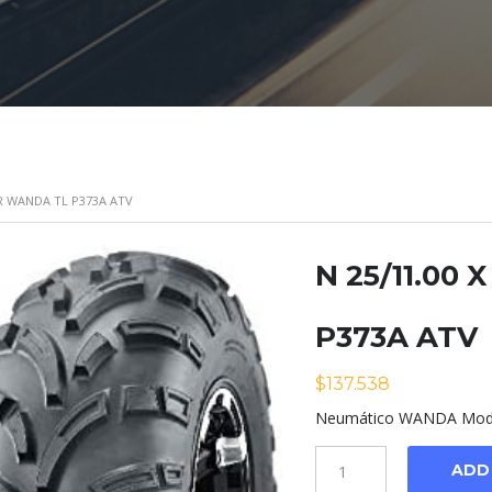
6PR WANDA TL P373A ATV
N 25/11.00 
P373A ATV
$
137.538
Neumático WANDA Mode
Cantidad
ADD