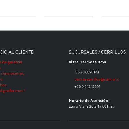
CIO AL CLIENTE
SUCURSALES / CERRILLOS
as de garantía
Vista Hermosa 9750
s
56 2 26896141
 con nosotros
ventascerrillos@sancar.cl
to
hos
+56 9 64545601
é preferirnos?
Horario de Atención:
Lun a Vie: 8:30 a 17:00 hrs.