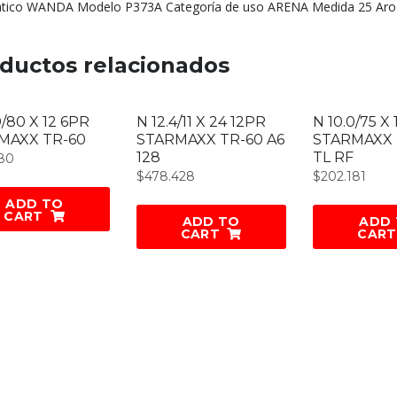
ico WANDA Modelo P373A Categoría de uso ARENA Medida 25 Aro
ductos relacionados
0/80 X 12 6PR
N 12.4/11 X 24 12PR
N 10.0/75 X 
MAXX TR-60
STARMAXX TR-60 A6
STARMAXX 
128
TL RF
280
$
478.428
$
202.181
ADD TO
CART
ADD TO
ADD
CART
CART