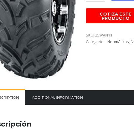
SKU:
25WAN11
Categories:
Neumáticos
,
N
SCRIPTION
ADDITIONAL INFORMATION
cripción