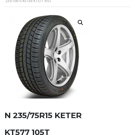
235/75R15 KETER KT577 105T
N 235/75R15 KETER
KT577 105T