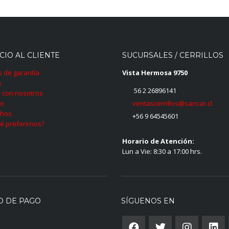
CIO AL CLIENTE
SUCURSALES / CERRILLOS
as de garantía
Vista Hermosa 9750
s
56 2 26896141
 con nosotros
ventascerrillos@sancar.cl
to
hos
+56 9 64545601
é preferirnos?
Horario de Atención:
Lun a Vie: 8:30 a 17:00 hrs.
O DE PAGO
SÍGUENOS EN