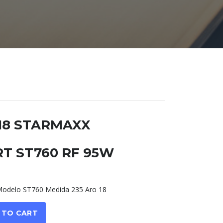
R18 STARMAXX
T ST760 RF 95W
delo ST760 Medida 235 Aro 18
 TO CART