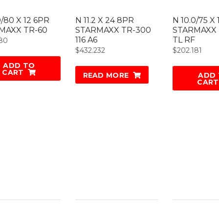
0/80 X 12 6PR
N 11.2 X 24 8PR
N 10.0/75 X 
MAXX TR-60
STARMAXX TR-300
STARMAXX 
116 A6
TL RF
280
$
432.232
$
202.181
ADD TO
CART
READ MORE
ADD
CART