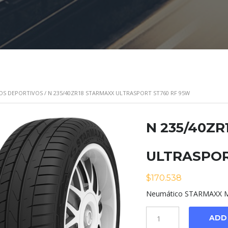
OS DEPORTIVOS
/ N 235/40ZR18 STARMAXX ULTRASPORT ST760 RF 95W
N 235/40Z
ULTRASPOR
$
170.538
Neumático STARMAXX Mo
Cantidad
ADD