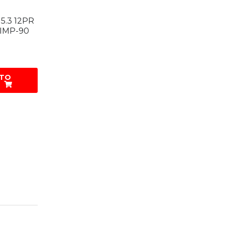
15.3 12PR
IMP-90
 TO