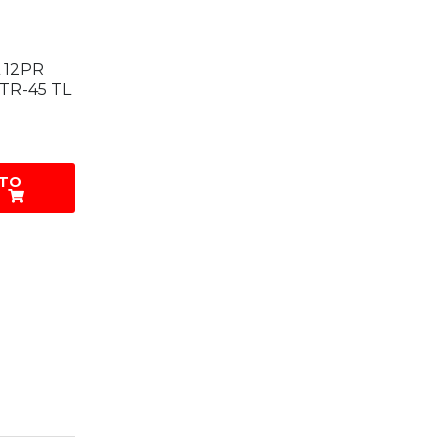
L 12PR
TR-45 TL
 TO