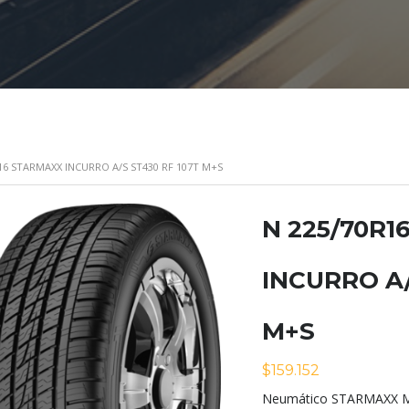
R16 STARMAXX INCURRO A/S ST430 RF 107T M+S
N 225/70R1
INCURRO A/
M+S
$
159.152
Neumático STARMAXX Mo