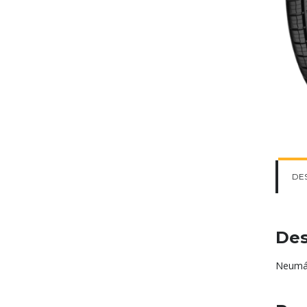
DE
Des
Neumát