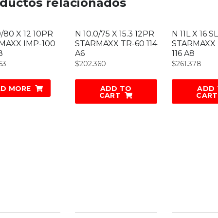
ductos relacionados
0/80 X 12 10PR
N 10.0/75 X 15.3 12PR
N 11L X 16 S
MAXX IMP-100
STARMAXX TR-60 114
STARMAXX 
8
A6
116 A8
63
$
202.360
$
261.378
AD MORE
ADD TO
ADD
CART
CART