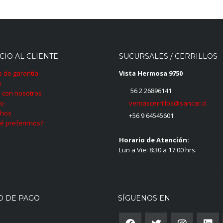
CIO AL CLIENTE
SUCURSALES / CERRILLOS
as de garantía
Vista Hermosa 9750
s
56 2 26896141
 con nosotros
ventascerrillos@sancar.cl
to
hos
+56 9 64545601
é preferirnos?
Horario de Atención:
Lun a Vie: 8:30 a 17:00 hrs.
O DE PAGO
SÍGUENOS EN