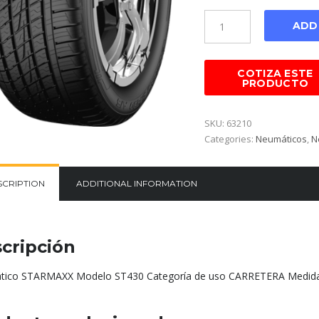
Cantidad
ADD
SKU:
63210
Categories:
Neumáticos
,
N
SCRIPTION
ADDITIONAL INFORMATION
cripción
ico STARMAXX Modelo ST430 Categoría de uso CARRETERA Medida