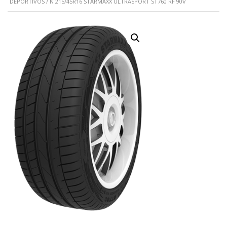
DEPORTIVOS
/ N 215/45R16 STARMAXX ULTRASPORT ST760 RF 90V