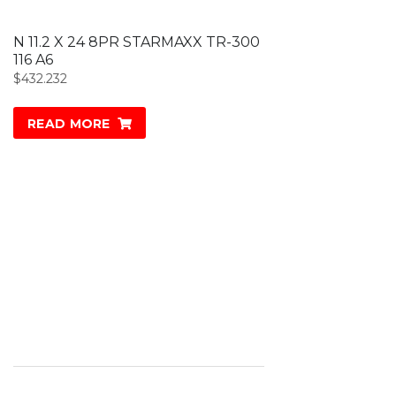
N 11.2 X 24 8PR STARMAXX TR-300
116 A6
$
432.232
READ MORE