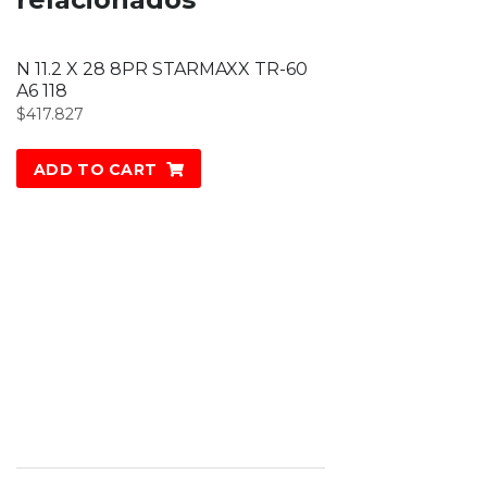
N 11.2 X 28 8PR STARMAXX TR-60
A6 118
$
417.827
ADD TO CART