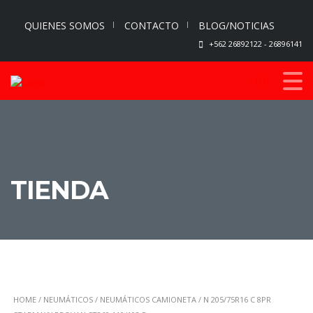
QUIENES SOMOS
CONTACTO
BLOG/NOTICIAS
+562 26892122 - 26896141
0
TIENDA
HOME
/
NEUMÁTICOS
/
NEUMÁTICOS CAMIONETA
/ N 205/75R16 C 8PR