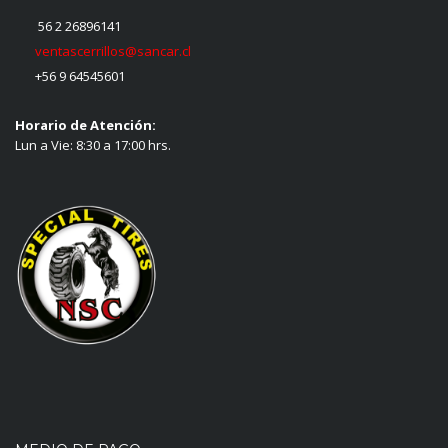
56 2 26896141
ventascerrillos@sancar.cl
+56 9 64545601
Horario de Atención:
Lun a Vie: 8:30 a 17:00 hrs.