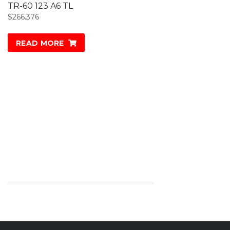
TR-60 123 A6 TL
$
266.376
READ MORE