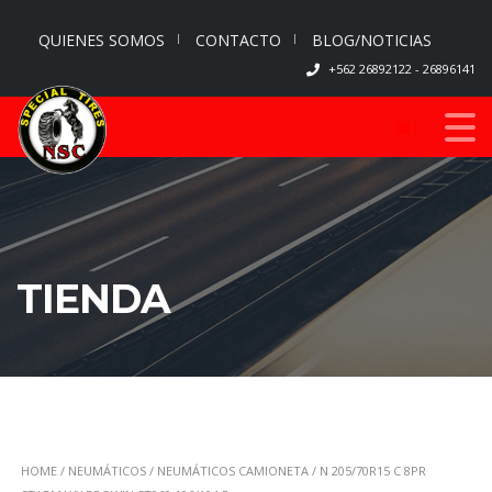
QUIENES SOMOS
CONTACTO
BLOG/NOTICIAS
+562 26892122 - 26896141
0
TIENDA
HOME
/
NEUMÁTICOS
/
NEUMÁTICOS CAMIONETA
/ N 205/70R15 C 8PR