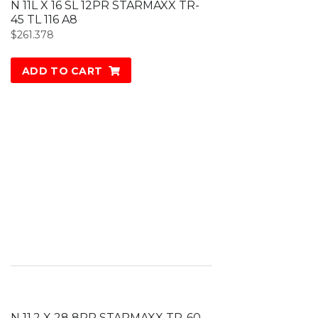
N 11L X 16 SL 12PR STARMAXX TR-
45 TL 116 A8
$
261.378
ADD TO CART
N 11.2 X 28 8PR STARMAXX TR-60