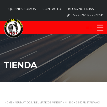
QUIENES SOMOS
CONTACTO
BLOG/NOTICIAS
+562 26892122 - 26896141
0
TIENDA
HOME
/
NEUMÁTICOS
/
NEUMÁTICOS MINERÍA
/ N 1800 X 25 40PR STARMAXX