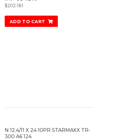
$
202.181
ADD TO CART
N 12.4/11 X 24 10PR STARMAXX TR-
300 A6 124