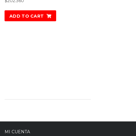
$
202.360
ADD TO CART
MI CUENTA